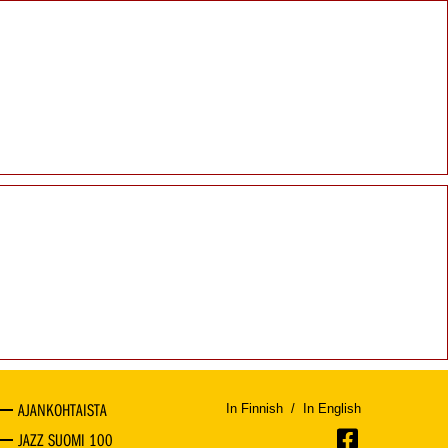
AJANKOHTAISTA
In Finnish
/
In English
JAZZ SUOMI 100