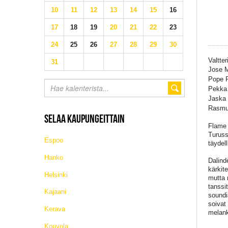
10
11
12
13
14
15
16
17
18
19
20
21
22
23
24
25
26
27
28
29
30
Valtte
31
Jose M
Pope P
Pekka 
Jaska 
Rasmus
SELAA KAUPUNGEITTAIN
Flame 
Turuss
Espoo
täydel
Hanko
Dalind
kärkit
Helsinki
mutta 
tanssi
Kajaani
soundi
soivat
Kerava
melank
Kouvola