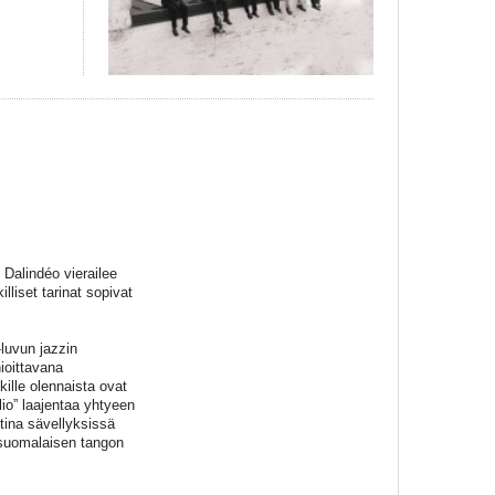
 Dalindéo vierailee
lliset tarinat sopivat
-luvun jazzin
ioittavana
kille olennaista ovat
io” laajentaa yhtyeen
tina sävellyksissä
 suomalaisen tangon