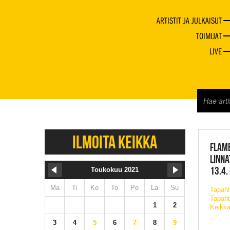
ARTISTIT JA JULKAISUT
TOIMIJAT
LIVE
JAZZ 
ILMOITA KEIKKA
FLAME
LINNA
13.4.
Toukokuu 2021
Ma
Ti
Ke
To
Pe
La
Su
Tapah
Tapaht
1
2
Keikka
3
4
5
6
7
8
9