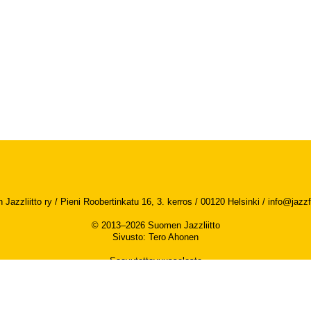
Jazzliitto ry / Pieni Roobertinkatu 16, 3. kerros / 00120 Helsinki /
info@jazzfi
© 2013–2026 Suomen Jazzliitto
Sivusto
:
Tero Ahonen
Saavutettavuusseloste