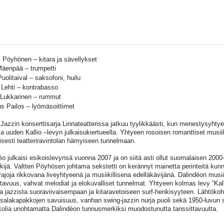
ri Pöyhönen – kitara ja sävellykset
äenpää – trumpetti
uolitaival – saksofoni, huilu
Lehti – kontrabasso
Lukkarinen – rummut
 Pailos – lyömäsoittimet
Jazzin konserttisarja Linnateatterissa jatkuu tyylikkäästi, kun menestysyhtye
a uuden Kallio –levyn julkaisukiertueella. Yhtyeen rosoisen romanttiset musiiki
lisesti teatteriravintolan hämyiseen tunnelmaan.
èo julkaisi esikoislevynsä vuonna 2007 ja on siitä asti ollut suomalaisen 2000
ekijä. Valtteri Pöyhösen johtama sekstetti on kerännyt mainetta perinteitä kunn
rajoja rikkovana liveyhtyeenä ja musiikillisena edelläkävijänä. Dalindèon musii
ttavuus, vahvat melodiat ja elokuvalliset tunnelmat. Yhtyeen kolmas levy “Kall
a jazzista suoraviivaisempaan ja kitaravetoiseen surf-henkisyyteen. Lähtökoh
 salakapakkojen savuisuus, vanhan swing-jazzin nurja puoli sekä 1950-luvun
olia unohtamatta Dalindèon tunnusmerkiksi muodostunutta tanssittavuutta.