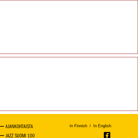
AJANKOHTAISTA
In Finnish
/
In English
JAZZ SUOMI 100