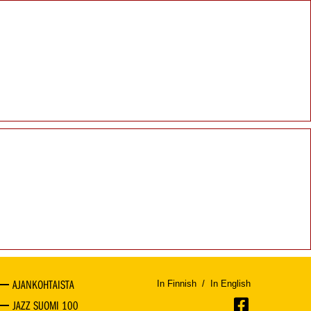
AJANKOHTAISTA
In Finnish
/
In English
JAZZ SUOMI 100