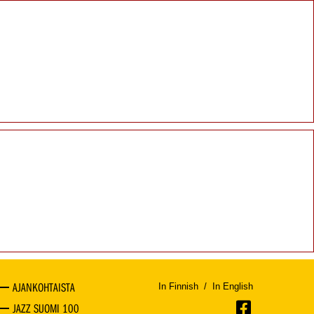
AJANKOHTAISTA
In Finnish
/
In English
JAZZ SUOMI 100