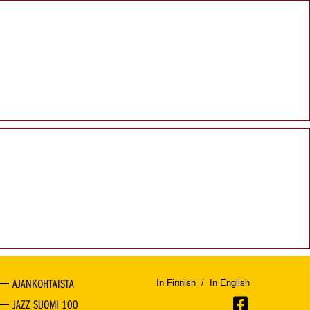
AJANKOHTAISTA
In Finnish
/
In English
JAZZ SUOMI 100