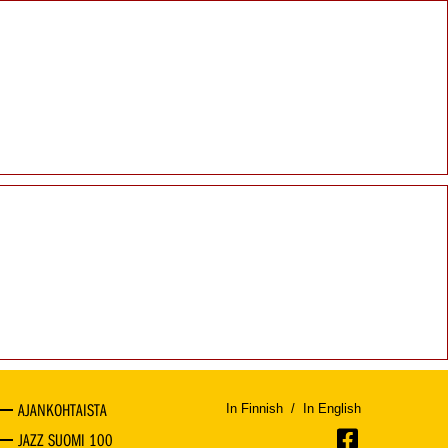
AJANKOHTAISTA
In Finnish
/
In English
JAZZ SUOMI 100